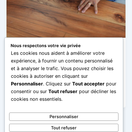
Nous respectons votre vie privée
Rénovation
Les cookies nous aident à améliorer votre
Tout savoir sur la couche d’usure pour
expérience, à fournir un contenu personnalisé
parquet et son importance
et à analyser le trafic. Vous pouvez choisir les
Claire
/
30 juin 2026
cookies à autoriser en cliquant sur
Personnaliser
. Cliquez sur
Tout accepter
pour
La couche d’usure est un élément essentiel du
parquet, souvent méconnu, mais pourtant
consentir ou sur
Tout refuser
pour décliner les
déterminant dans sa durabilité et son apparence […]
cookies non essentiels.
Personnaliser
Tout refuser