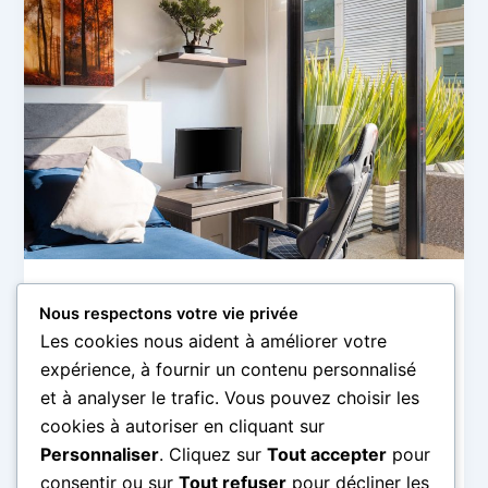
Bricolage et rénovation
Nous respectons votre vie privée
Aménager un bureau de télétravail :
Les cookies nous aident à améliorer votre
conseils pour un espace efficace et
expérience, à fournir un contenu personnalisé
confortable
et à analyser le trafic. Vous pouvez choisir les
Claire
/
21 juin 2026
cookies à autoriser en cliquant sur
Personnaliser
. Cliquez sur
Tout accepter
pour
Avec l’essor du télétravail, disposer d’un espace de
travail bien aménagé est devenu essentiel pour
consentir ou sur
Tout refuser
pour décliner les